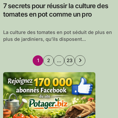
7 secrets pour réussir la culture des
tomates en pot comme un pro
La culture des tomates en pot séduit de plus en
plus de jardiniers, qu’ils disposent...
Pagination
1
2
…
23
des
publications