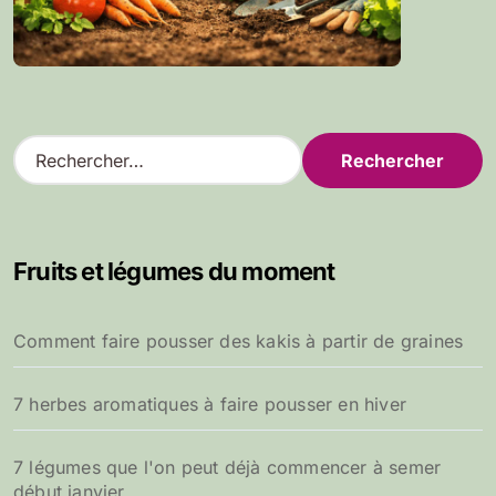
R
e
c
h
e
Fruits et légumes du moment
r
c
h
Comment faire pousser des kakis à partir de graines
e
r
7 herbes aromatiques à faire pousser en hiver
:
7 légumes que l'on peut déjà commencer à semer
début janvier