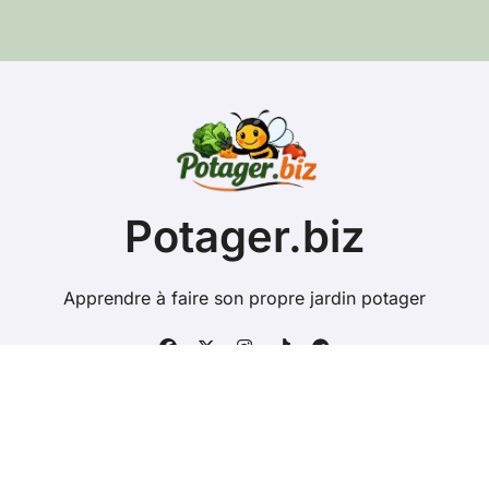
e
e
-
m
a
i
l
Potager.biz
Apprendre à faire son propre jardin potager
Copyright @ 2026 Tous droits réservés - potager.biz -
Mentions Légales
-
Contacts
-
Plan du site