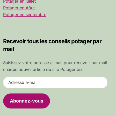
Potager en juillet
Potager en Aôut
Potager en septembre
Recevoir tous les conseils potager par
mail
Saisissez votre adresse e-mail pour recevoir par mail
chaque nouvel article du site Potager.biz
A
d
r
e
Abonnez-vous
s
s