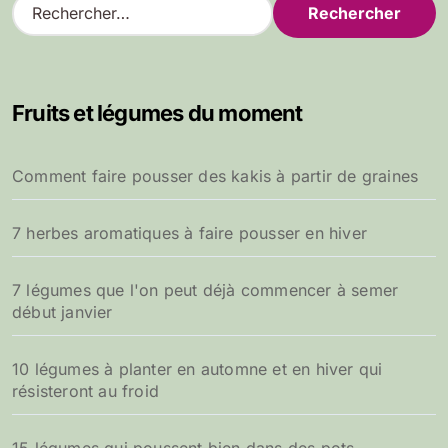
R
e
c
h
e
Fruits et légumes du moment
r
c
h
Comment faire pousser des kakis à partir de graines
e
r
7 herbes aromatiques à faire pousser en hiver
:
7 légumes que l'on peut déjà commencer à semer
début janvier
10 légumes à planter en automne et en hiver qui
résisteront au froid