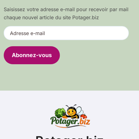
Saisissez votre adresse e-mail pour recevoir par mail
chaque nouvel article du site Potager.biz
A
d
r
e
Abonnez-vous
s
s
e
e
-
m
a
i
l