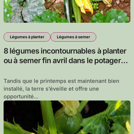
Légumes à planter
Légumes à semer
8 légumes incontournables à planter
ou à semer fin avril dans le potager
pour de belles récoltes dès le mois
de juin
Tandis que le printemps est maintenant bien
installé, la terre s’éveille et offre une
opportunité...