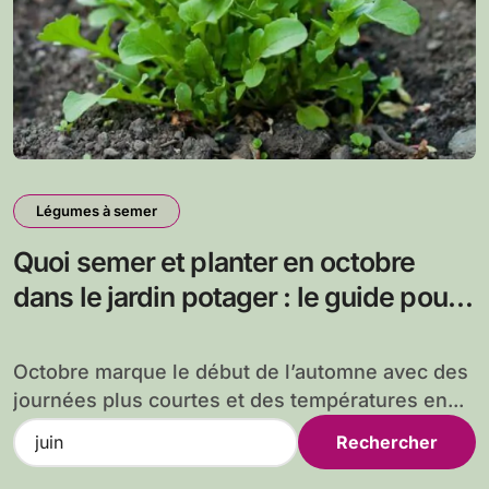
Légumes à semer
Quoi semer et planter en octobre
dans le jardin potager : le guide pour
un automne productif
Octobre marque le début de l’automne avec des
journées plus courtes et des températures en...
R
e
c