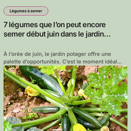
Légumes à semer
7 légumes que l’on peut encore
semer début juin dans le jardin
potager pour de belles récoltes cet
été
À l’orée de juin, le jardin potager offre une
palette d’opportunités. C’est le moment idéal...