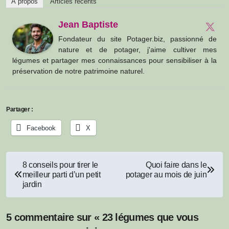
À propos
Articles récents
Jean Baptiste
Fondateur du site Potager.biz, passionné de
nature et de potager, j'aime cultiver mes
légumes et partager mes connaissances pour sensibiliser à la
préservation de notre patrimoine naturel.
Partager :
Facebook
X
Navigation
8 conseils pour tirer le
Quoi faire dans le
meilleur parti d’un petit
potager au mois de juin
de
jardin
l’article
5 commentaire sur « 23 légumes que vous