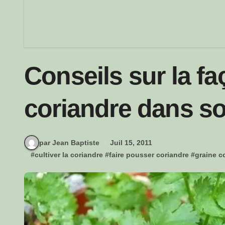
Conseils sur la fa
coriandre dans s
par Jean Baptiste
Juil 15, 2011
#
cultiver la coriandre
#
faire pousser coriandre
#
graine c