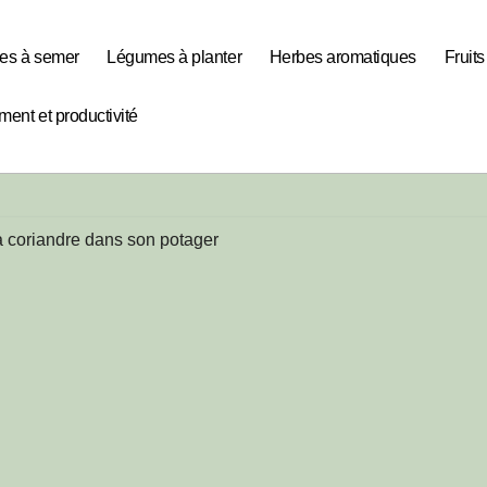
es à semer
Légumes à planter
Herbes aromatiques
Fruit
ent et productivité
la coriandre dans son potager