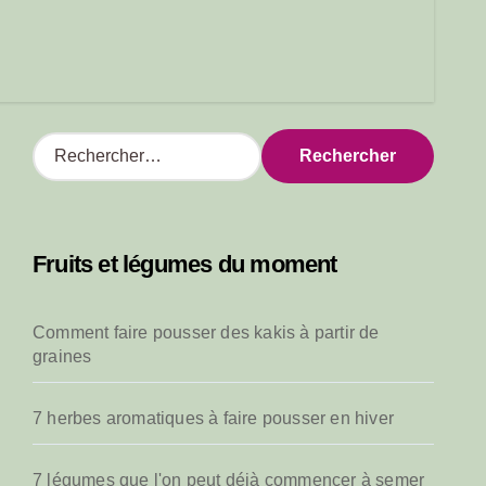
R
e
c
h
e
Fruits et légumes du moment
r
c
h
Comment faire pousser des kakis à partir de
e
graines
r
:
7 herbes aromatiques à faire pousser en hiver
7 légumes que l'on peut déjà commencer à semer