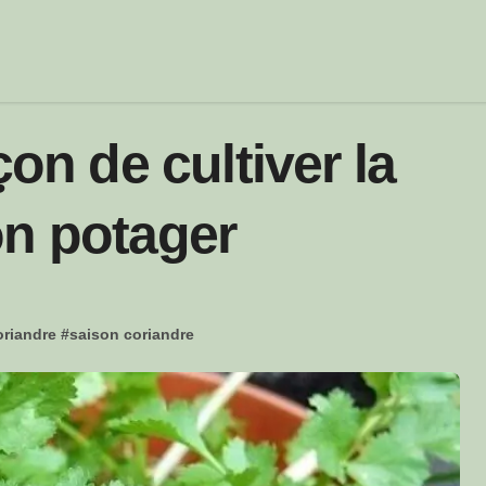
çon de cultiver la
on potager
oriandre
#
saison coriandre