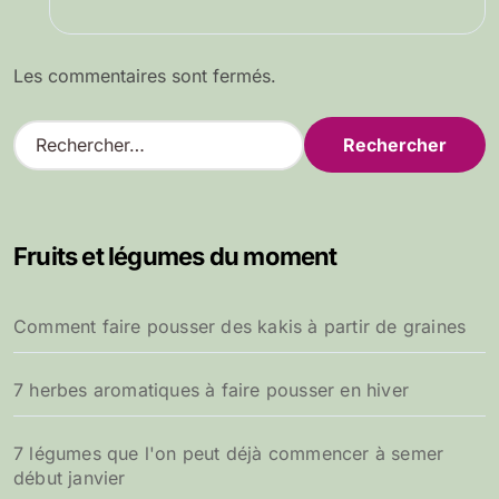
Les commentaires sont fermés.
R
e
c
h
e
Fruits et légumes du moment
r
c
h
Comment faire pousser des kakis à partir de graines
e
r
7 herbes aromatiques à faire pousser en hiver
:
7 légumes que l'on peut déjà commencer à semer
début janvier