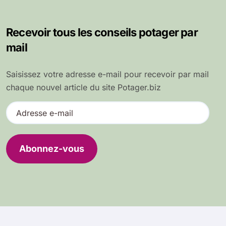
Recevoir tous les conseils potager par
mail
Saisissez votre adresse e-mail pour recevoir par mail
chaque nouvel article du site Potager.biz
A
d
r
e
Abonnez-vous
s
s
e
e
-
m