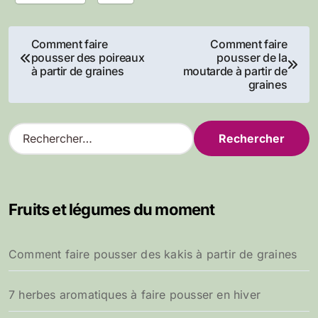
Navigation
Comment faire
Comment faire
pousser des poireaux
pousser de la
de
à partir de graines
moutarde à partir de
graines
l’article
R
e
c
h
e
Fruits et légumes du moment
r
c
h
Comment faire pousser des kakis à partir de graines
e
r
7 herbes aromatiques à faire pousser en hiver
: