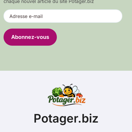
chaque nouvel article du site Potager.biz
A
d
r
e
Abonnez-vous
s
s
e
e
-
m
a
i
l
Potager.biz