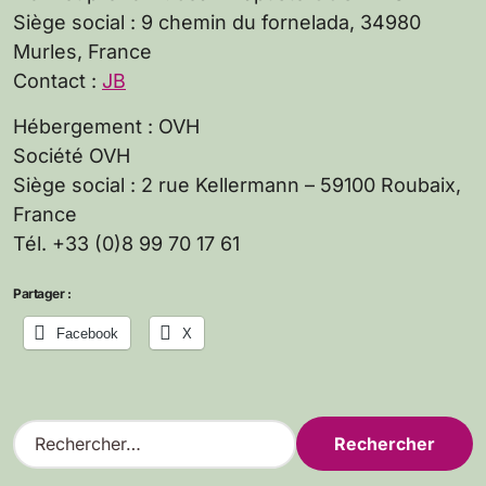
Siège social : 9 chemin du fornelada, 34980
Murles, France
Contact :
JB
Hébergement : OVH
Société OVH
Siège social : 2 rue Kellermann – 59100 Roubaix,
France
Tél. +33 (0)8 99 70 17 61
Partager :
Facebook
X
R
e
c