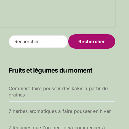
R
e
c
h
e
Fruits et légumes du moment
r
c
h
Comment faire pousser des kakis à partir de
e
graines
r
:
7 herbes aromatiques à faire pousser en hiver
7 légumes que l'on peut déjà commencer à