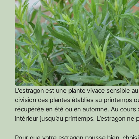
L’estragon est une plante vivace sensible au
division des plantes établies au printemps o
récupérée en été ou en automne. Au cours de 
intérieur jusqu’au printemps. L’estragon ne 
Pour que votre estragon pousse bien, choisi