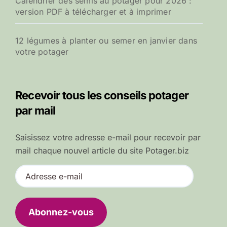
Calendrier des semis au potager pour 2026 :
version PDF à télécharger et à imprimer
12 légumes à planter ou semer en janvier dans
votre potager
Recevoir tous les conseils potager
par mail
Saisissez votre adresse e-mail pour recevoir par
mail chaque nouvel article du site Potager.biz
A
d
r
e
Abonnez-vous
s