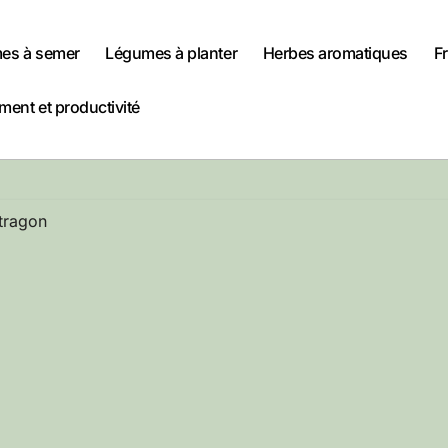
es à semer
Légumes à planter
Herbes aromatiques
Fr
ent et productivité
tragon