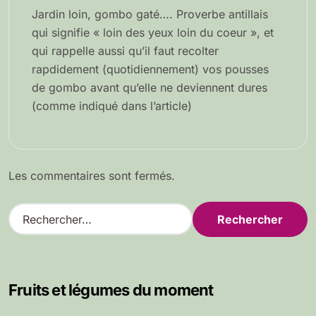
Jardin loin, gombo gaté…. Proverbe antillais
qui signifie « loin des yeux loin du coeur », et
qui rappelle aussi qu’il faut recolter
rapdidement (quotidiennement) vos pousses
de gombo avant qu’elle ne deviennent dures
(comme indiqué dans l’article)
Les commentaires sont fermés.
R
e
c
h
e
Fruits et légumes du moment
r
c