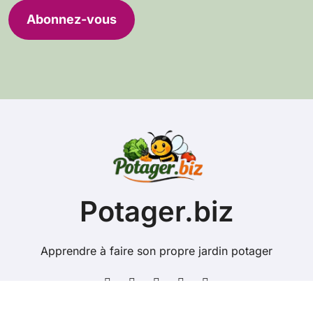
e
Abonnez-vous
s
s
e
e
-
m
a
i
l
Potager.biz
Apprendre à faire son propre jardin potager