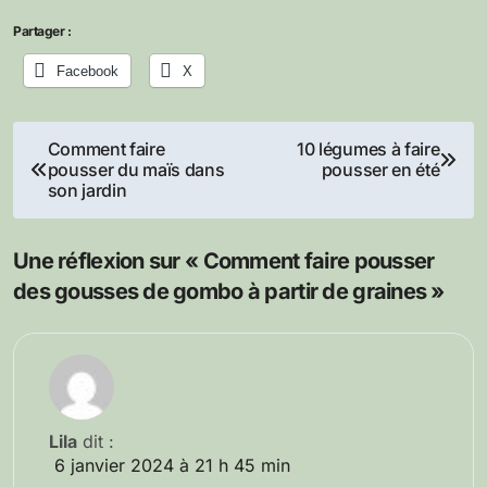
Partager :
Facebook
X
Navigation
Comment faire
10 légumes à faire
pousser du maïs dans
pousser en été
de
son jardin
l’article
Une réflexion sur « Comment faire pousser
des gousses de gombo à partir de graines »
Lila
dit :
6 janvier 2024 à 21 h 45 min