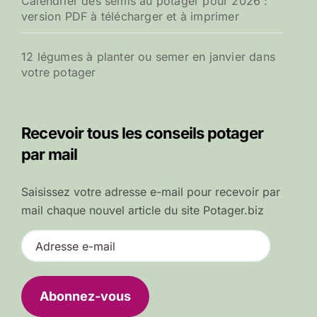
Calendrier des semis au potager pour 2026 :
version PDF à télécharger et à imprimer
12 légumes à planter ou semer en janvier dans
votre potager
Recevoir tous les conseils potager
par mail
Saisissez votre adresse e-mail pour recevoir par
mail chaque nouvel article du site Potager.biz
A
d
r
e
Abonnez-vous
s