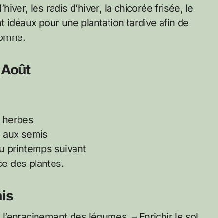
hiver, les radis d’hiver, la chicorée frisée, le
 idéaux pour une plantation tardive afin de
tomne.
 Août
 herbes
es aux semis
 au printemps suivant
ce des plantes.
mis
r l’enracinement des légumes. – Enrichir le sol