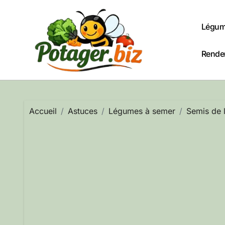
Passer
au
Légum
contenu
Rendem
Accueil
Astuces
Légumes à semer
Semis de 