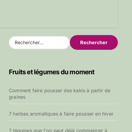
R
e
c
h
e
Fruits et légumes du moment
r
c
h
Comment faire pousser des kakis à partir de
e
graines
r
:
7 herbes aromatiques à faire pousser en hiver
7 légumes que l'on peut déjà commencer à