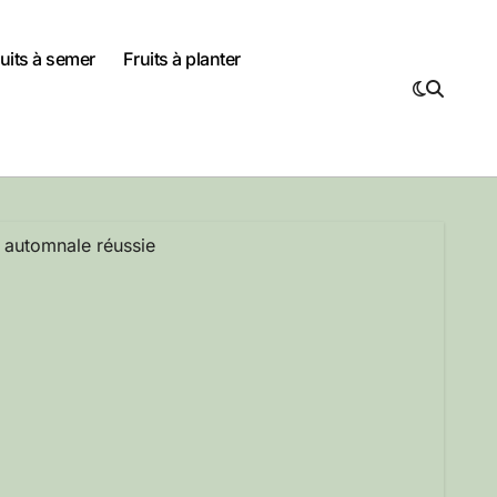
uits à semer
Fruits à planter
e automnale réussie