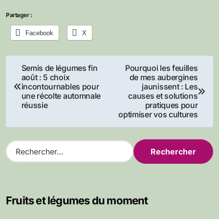
Partager :
Facebook
X
Navigation
Semis de légumes fin
Pourquoi les feuilles
août : 5 choix
de mes aubergines
de
incontournables pour
jaunissent : Les
une récolte automnale
causes et solutions
l’article
réussie
pratiques pour
optimiser vos cultures
R
e
c
h
e
Fruits et légumes du moment
r
c