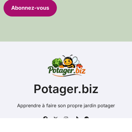
e
Abonnez-vous
s
s
e
e
-
m
a
i
l
Potager.biz
Apprendre à faire son propre jardin potager