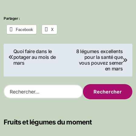
Partager :
Facebook
X
Navigation
Quoi faire dans le
8 légumes excellents
potager au mois de
pour la santé que
de
mars
vous pouvez semer
en mars
l’article
R
e
c
h
e
Fruits et légumes du moment
r
c
h