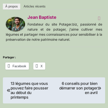
À propos
Articles récents
Jean Baptiste
Fondateur du site Potager.biz, passionné de
nature et de potager, j'aime cultiver mes
légumes et partager mes connaissances pour sensibiliser à la
préservation de notre patrimoine naturel.
Partager :
Facebook
X
Navigation
13 légumes que vous
6 conseils pour bien
pouvez faire pousser
démarrer son potager
de
au début du
en avril
printemps
l’article