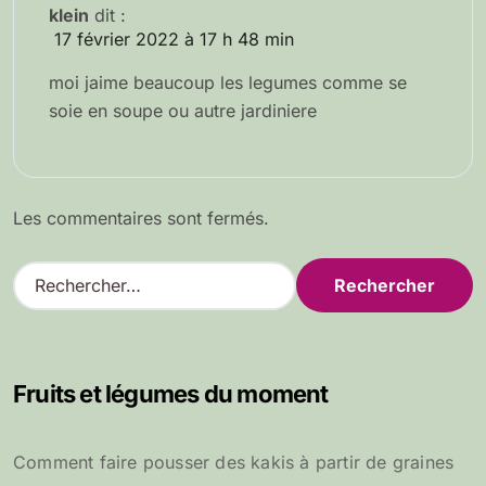
klein
dit :
17 février 2022 à 17 h 48 min
moi jaime beaucoup les legumes comme se
soie en soupe ou autre jardiniere
Les commentaires sont fermés.
R
e
c
h
e
Fruits et légumes du moment
r
c
h
Comment faire pousser des kakis à partir de graines
e