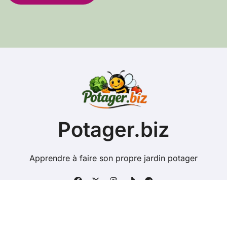
s
s
e
e
-
m
a
i
l
Potager.biz
Apprendre à faire son propre jardin potager