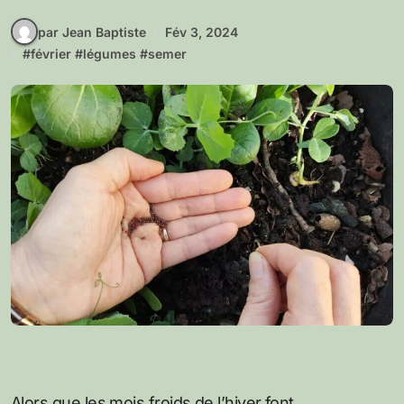
par Jean Baptiste
Fév 3, 2024
#
février
#
légumes
#
semer
Alors que les mois froids de l’hiver font