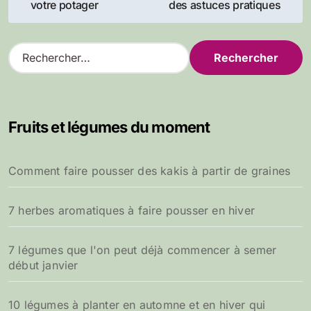
votre potager
des astuces pratiques
R
e
c
h
e
Fruits et légumes du moment
r
c
h
Comment faire pousser des kakis à partir de graines
e
r
7 herbes aromatiques à faire pousser en hiver
:
7 légumes que l'on peut déjà commencer à semer
début janvier
10 légumes à planter en automne et en hiver qui