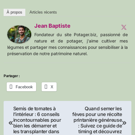
À propos
Articles récents
Jean Baptiste
Fondateur du site Potager.biz, passionné de
nature et de potager, j'aime cultiver mes
légumes et partager mes connaissances pour sensibiliser à la
préservation de notre patrimoine naturel.
Partager :
Facebook
X
Navigation
Semis de tomates à
Quand semer les
l’intérieur : 6 conseils
fèves pour une récolte
de
incontournables pour
printanière généreuse
bien les démarrer et
: Suivez ce guide de
l’article
les transplanter dans
timing et découvrez