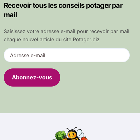
Recevoir tous les conseils potager par
mail
Saisissez votre adresse e-mail pour recevoir par mail
chaque nouvel article du site Potager.biz
A
d
r
e
Abonnez-vous
s
s
e
e
-
m
a