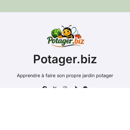
e
e
-
m
a
i
l
Potager.biz
Apprendre à faire son propre jardin potager
Copyright @ 2026 Tous droits réservés - potager.biz -
Mentions Légales
-
Contacts
-
Plan du site