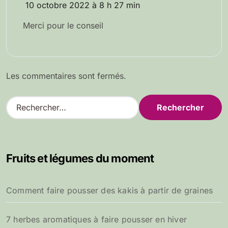
10 octobre 2022 à 8 h 27 min
Merci pour le conseil
Les commentaires sont fermés.
R
e
c
h
e
Fruits et légumes du moment
r
c
h
Comment faire pousser des kakis à partir de graines
e
r
7 herbes aromatiques à faire pousser en hiver
: