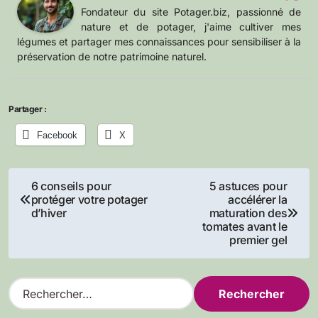
Fondateur du site Potager.biz, passionné de
nature et de potager, j'aime cultiver mes
légumes et partager mes connaissances pour sensibiliser à la
préservation de notre patrimoine naturel.
Partager :
Facebook
X
Navigation
6 conseils pour
5 astuces pour
protéger votre potager
accélérer la
de
d’hiver
maturation des
tomates avant le
l’article
premier gel
R
e
c