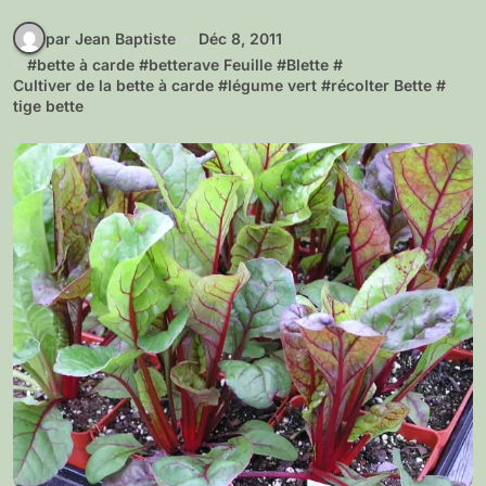
par Jean Baptiste
Déc 8, 2011
#
bette à carde
#
betterave Feuille
#
Blette
#
Cultiver de la bette à carde
#
légume vert
#
récolter Bette
#
tige bette