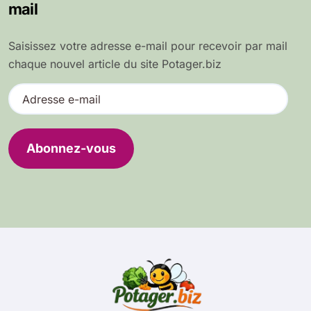
mail
Saisissez votre adresse e-mail pour recevoir par mail
chaque nouvel article du site Potager.biz
A
d
r
e
Abonnez-vous
s
s
e
e
-
m
a
i
l