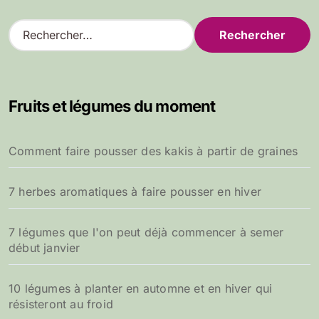
R
e
c
h
e
Fruits et légumes du moment
r
c
h
Comment faire pousser des kakis à partir de graines
e
r
7 herbes aromatiques à faire pousser en hiver
:
7 légumes que l'on peut déjà commencer à semer
début janvier
10 légumes à planter en automne et en hiver qui
résisteront au froid