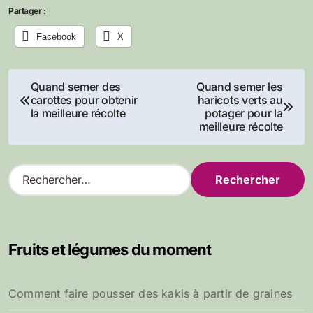
Partager :
Facebook
X
Navigation
Quand semer des
Quand semer les
carottes pour obtenir
haricots verts au
de
la meilleure récolte
potager pour la
meilleure récolte
l’article
R
e
c
h
e
Fruits et légumes du moment
r
c
h
Comment faire pousser des kakis à partir de graines
e
r