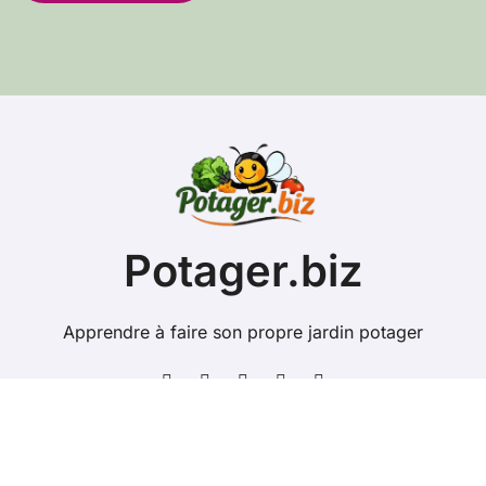
s
e
e
-
m
a
i
l
Potager.biz
Apprendre à faire son propre jardin potager
Copyright @ 2026 Tous droits réservés - potager.biz -