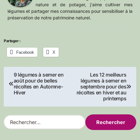
nature et de potager, j'aime cultiver mes
légumes et partager mes connaissances pour sensibiliser à la
préservation de notre patrimoine naturel.
Partager :
Facebook
X
Navigation
9 légumes à semer en
Les 12 meilleurs
août pour de belles
légumes à semer en
de
récoltes en Automne-
septembre pour des
Hiver
récoltes en hiver et au
l’article
printemps
R
e
c
h