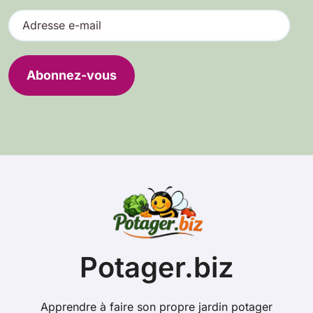
A
d
r
e
Abonnez-vous
s
s
e
e
-
m
a
i
l
Potager.biz
Apprendre à faire son propre jardin potager