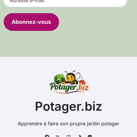
d
r
e
Abonnez-vous
s
s
e
e
-
m
a
i
l
Potager.biz
Apprendre à faire son propre jardin potager