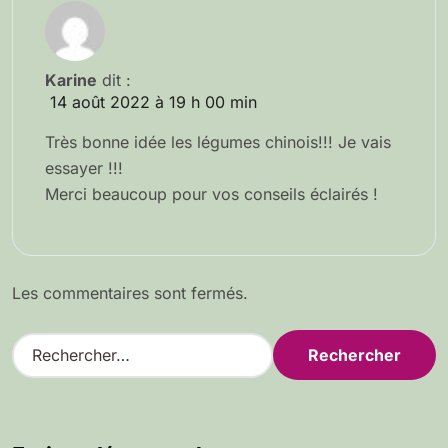
Karine
dit :
14 août 2022 à 19 h 00 min
Très bonne idée les légumes chinois!!! Je vais
essayer !!!
Merci beaucoup pour vos conseils éclairés !
Les commentaires sont fermés.
R
e
c
h
e