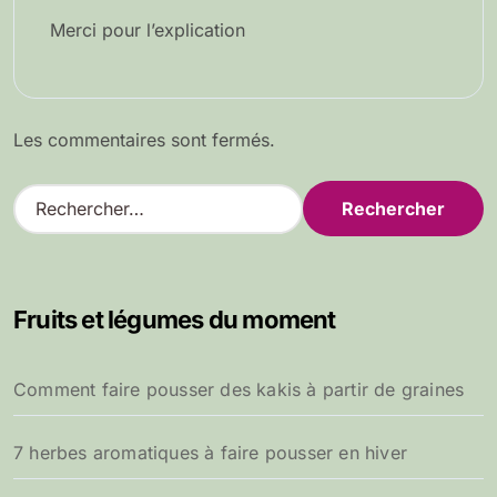
Merci pour l’explication
Les commentaires sont fermés.
R
e
c
h
e
Fruits et légumes du moment
r
c
h
Comment faire pousser des kakis à partir de graines
e
r
7 herbes aromatiques à faire pousser en hiver
: