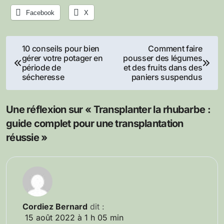
Facebook
X
Navigation
10 conseils pour bien
Comment faire
gérer votre potager en
pousser des légumes
de
période de
et des fruits dans des
sécheresse
paniers suspendus
l’article
Une réflexion sur « Transplanter la rhubarbe :
guide complet pour une transplantation
réussie »
Cordiez Bernard
dit :
15 août 2022 à 1 h 05 min