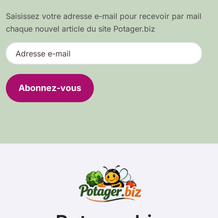
Saisissez votre adresse e-mail pour recevoir par mail
chaque nouvel article du site Potager.biz
A
d
r
e
Abonnez-vous
s
s
e
e
-
m
a
i
l