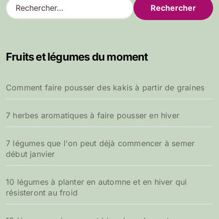
R
e
c
h
e
Fruits et légumes du moment
r
c
h
Comment faire pousser des kakis à partir de graines
e
r
7 herbes aromatiques à faire pousser en hiver
:
7 légumes que l'on peut déjà commencer à semer
début janvier
10 légumes à planter en automne et en hiver qui
résisteront au froid