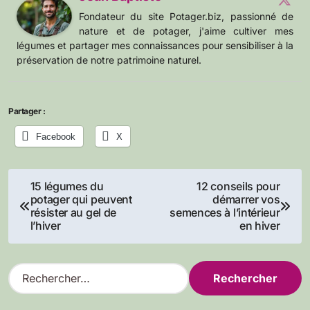
Fondateur du site Potager.biz, passionné de
nature et de potager, j'aime cultiver mes
légumes et partager mes connaissances pour sensibiliser à la
préservation de notre patrimoine naturel.
Partager :
Facebook
X
Navigation
15 légumes du
12 conseils pour
potager qui peuvent
démarrer vos
de
résister au gel de
semences à l’intérieur
l’hiver
en hiver
l’article
R
e
c