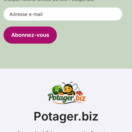
A
d
r
e
Abonnez-vous
s
s
e
e
-
m
a
i
l
Potager.biz