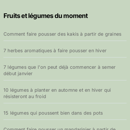
h
e
Fruits et légumes du moment
r
c
h
Comment faire pousser des kakis à partir de graines
e
r
7 herbes aromatiques à faire pousser en hiver
:
7 légumes que l'on peut déjà commencer à semer
début janvier
10 légumes à planter en automne et en hiver qui
résisteront au froid
15 légumes qui poussent bien dans des pots
Comment faire pousser un mandarinier à partir de