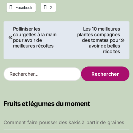
Facebook
X
Navigation
Polliniser les
Les 10 meilleures
courgettes à la main
plantes compagnes
de
pour avoir de
des tomates pour
meilleures récoltes
avoir de belles
l’article
récoltes
R
e
c
h
e
Fruits et légumes du moment
r
c
h
Comment faire pousser des kakis à partir de graines
e
r