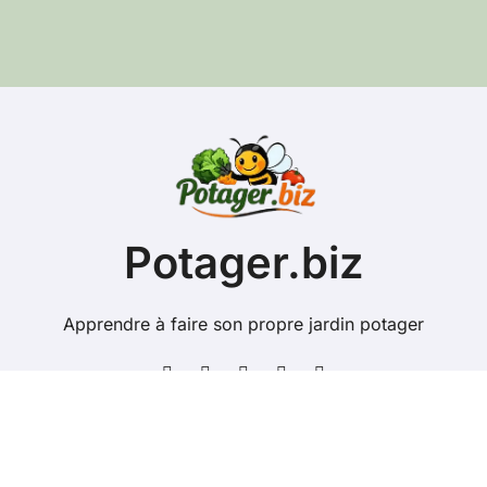
s
e
e
-
m
a
i
l
Potager.biz
Apprendre à faire son propre jardin potager
Copyright @ 2026 Tous droits réservés - potager.biz -