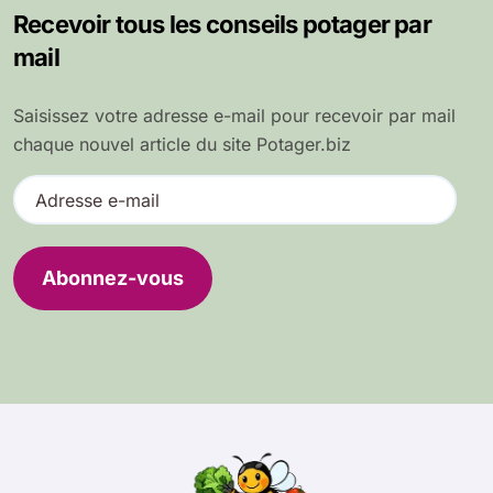
Recevoir tous les conseils potager par
mail
Saisissez votre adresse e-mail pour recevoir par mail
chaque nouvel article du site Potager.biz
A
d
r
e
Abonnez-vous
s
s
e
e
-
m
a