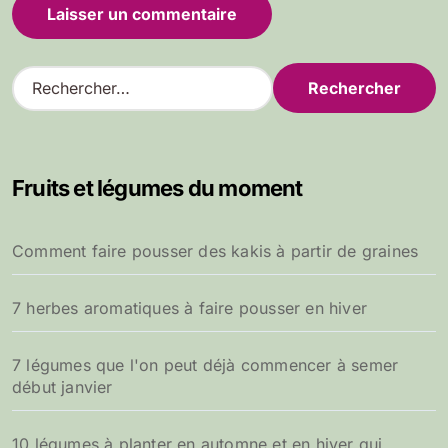
R
e
c
h
e
Fruits et légumes du moment
r
c
h
Comment faire pousser des kakis à partir de graines
e
r
7 herbes aromatiques à faire pousser en hiver
:
7 légumes que l'on peut déjà commencer à semer
début janvier
10 légumes à planter en automne et en hiver qui