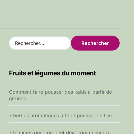
R
e
c
h
e
Fruits et légumes du moment
r
c
h
Comment faire pousser des kakis à partir de
e
graines
r
:
7 herbes aromatiques à faire pousser en hiver
7 légumes que l'on peut déjà commencer à