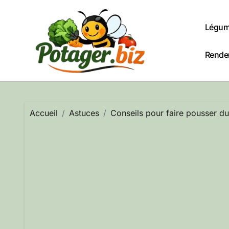
Passer
au
Légum
contenu
Rendem
Accueil
Astuces
Conseils pour faire pousser d