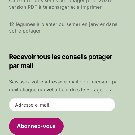
Calendrier des semis au potager pour 2026 :
version PDF à télécharger et à imprimer
12 légumes à planter ou semer en janvier dans
votre potager
Recevoir tous les conseils potager
par mail
Saisissez votre adresse e-mail pour recevoir par
mail chaque nouvel article du site Potager.biz
A
d
r
e
Abonnez-vous
s