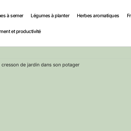
es à semer
Légumes à planter
Herbes aromatiques
Fr
ent et productivité
u cresson de jardin dans son potager