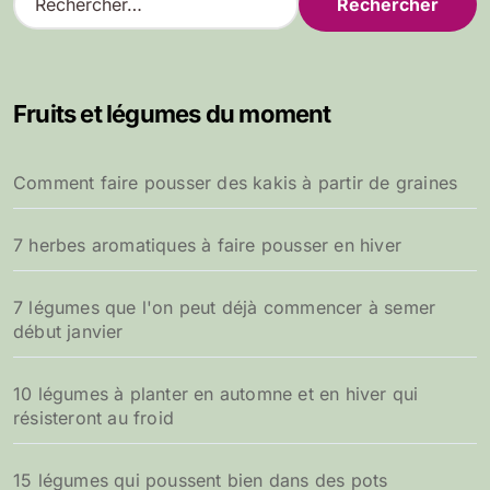
e
c
h
e
Fruits et légumes du moment
r
c
h
Comment faire pousser des kakis à partir de graines
e
r
7 herbes aromatiques à faire pousser en hiver
:
7 légumes que l'on peut déjà commencer à semer
début janvier
10 légumes à planter en automne et en hiver qui
résisteront au froid
15 légumes qui poussent bien dans des pots