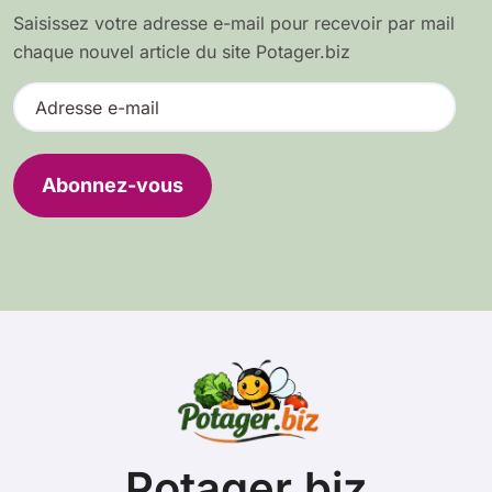
Saisissez votre adresse e-mail pour recevoir par mail
chaque nouvel article du site Potager.biz
A
d
r
e
Abonnez-vous
s
s
e
e
-
m
a
i
l
Potager.biz