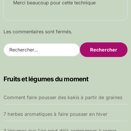
Merci beaucoup pour cette technique
Les commentaires sont fermés.
R
e
c
h
e
Fruits et légumes du moment
r
c
h
Comment faire pousser des kakis à partir de graines
e
r
7 herbes aromatiques à faire pousser en hiver
:
7 légumes que l'on peut déjà commencer à semer