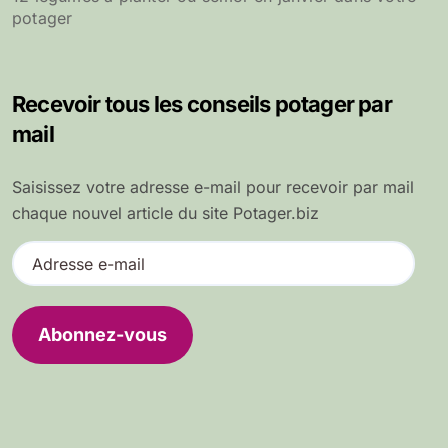
potager
Recevoir tous les conseils potager par
mail
Saisissez votre adresse e-mail pour recevoir par mail
chaque nouvel article du site Potager.biz
A
d
r
e
Abonnez-vous
s
s
e
e