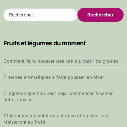
R
e
c
h
e
Fruits et légumes du moment
r
c
h
Comment faire pousser des kakis à partir de graines
e
r
7 herbes aromatiques à faire pousser en hiver
:
7 légumes que l'on peut déjà commencer à semer
début janvier
10 légumes à planter en automne et en hiver qui
résisteront au froid