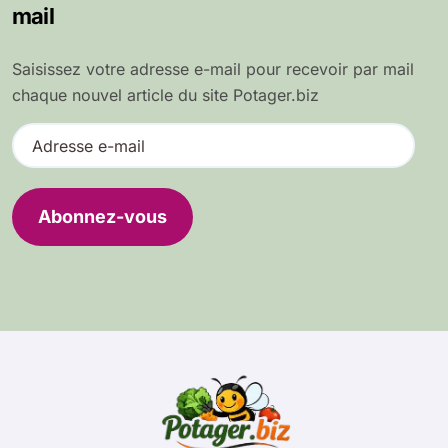
mail
Saisissez votre adresse e-mail pour recevoir par mail
chaque nouvel article du site Potager.biz
A
d
r
e
Abonnez-vous
s
s
e
e
-
m
a
i
l