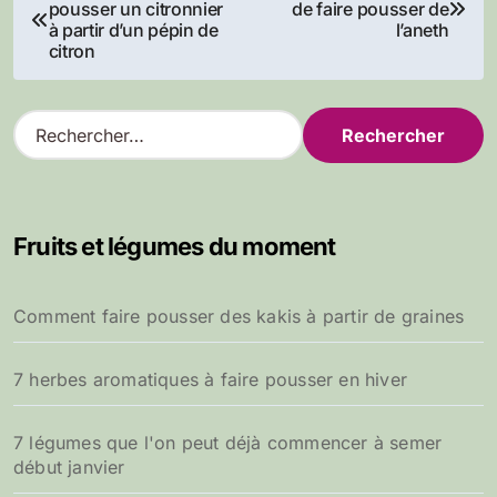
pousser un citronnier
de faire pousser de
de
à partir d’un pépin de
l’aneth
citron
l’article
R
e
c
h
e
Fruits et légumes du moment
r
c
h
Comment faire pousser des kakis à partir de graines
e
r
7 herbes aromatiques à faire pousser en hiver
:
7 légumes que l'on peut déjà commencer à semer
début janvier