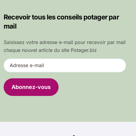
Recevoir tous les conseils potager par
mail
Saisissez votre adresse e-mail pour recevoir par mail
chaque nouvel article du site Potager.biz
A
d
r
e
Abonnez-vous
s
s
e
e
-
m