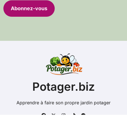
r
e
Abonnez-vous
s
s
e
e
-
m
a
i
l
Potager.biz
Apprendre à faire son propre jardin potager