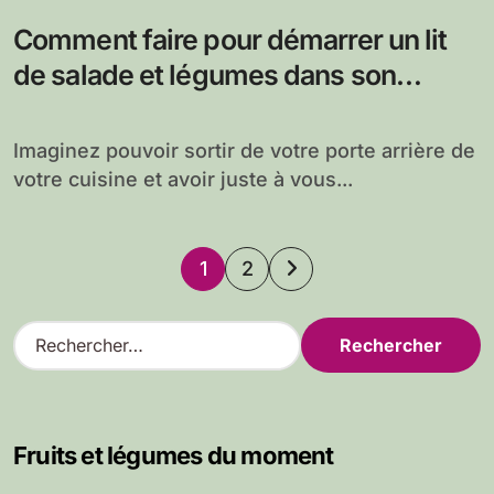
Comment faire pour démarrer un lit
de salade et légumes dans son
potager
Imaginez pouvoir sortir de votre porte arrière de
votre cuisine et avoir juste à vous...
Pagination
1
2
des
R
e
publications
c
h
e
Fruits et légumes du moment
r
c