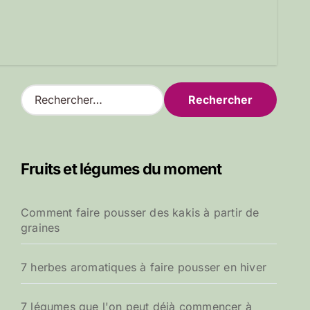
R
e
c
h
e
Fruits et légumes du moment
r
c
h
Comment faire pousser des kakis à partir de
e
graines
r
:
7 herbes aromatiques à faire pousser en hiver
7 légumes que l'on peut déjà commencer à