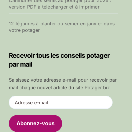
Calendrier des semis au potager pour 2026 :
version PDF à télécharger et à imprimer
12 légumes à planter ou semer en janvier dans
votre potager
Recevoir tous les conseils potager
par mail
Saisissez votre adresse e-mail pour recevoir par
mail chaque nouvel article du site Potager.biz
A
d
r
e
Abonnez-vous
s