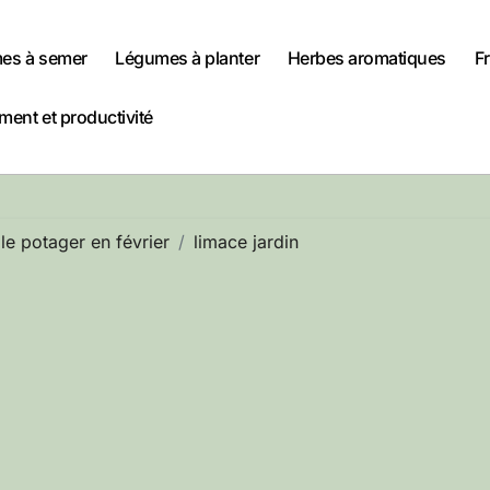
es à semer
Légumes à planter
Herbes aromatiques
Fr
ent et productivité
le potager en février
limace jardin