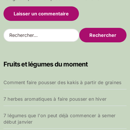
R
e
c
h
e
Fruits et légumes du moment
r
c
h
Comment faire pousser des kakis à partir de graines
e
r
7 herbes aromatiques à faire pousser en hiver
:
7 légumes que l'on peut déjà commencer à semer
début janvier