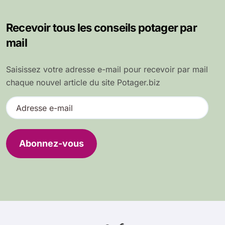
Recevoir tous les conseils potager par
mail
Saisissez votre adresse e-mail pour recevoir par mail
chaque nouvel article du site Potager.biz
A
d
r
e
Abonnez-vous
s
s
e
e
-
m