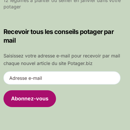
12 légumes à planter ou semer en janvier dans votre
potager
Recevoir tous les conseils potager par
mail
Saisissez votre adresse e-mail pour recevoir par mail
chaque nouvel article du site Potager.biz
A
d
r
e
Abonnez-vous
s
s
e
e