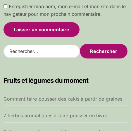
Enregistrer mon nom, mon e-mail et mon site dans le
navigateur pour mon prochain commentaire.
R
e
c
h
e
Fruits et légumes du moment
r
c
h
Comment faire pousser des kakis à partir de graines
e
r
7 herbes aromatiques à faire pousser en hiver
: