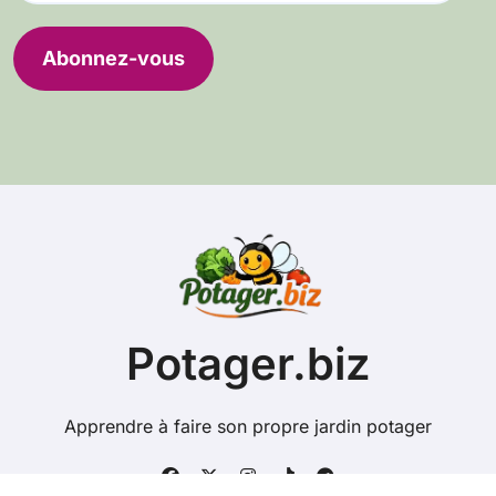
r
e
Abonnez-vous
s
s
e
e
-
m
a
i
l
Potager.biz
Apprendre à faire son propre jardin potager