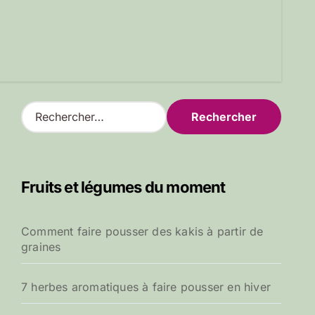
R
e
c
h
e
Fruits et légumes du moment
r
c
h
Comment faire pousser des kakis à partir de
e
graines
r
:
7 herbes aromatiques à faire pousser en hiver