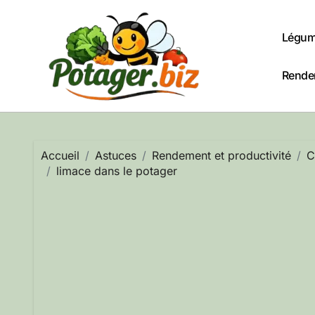
Passer
au
Légum
contenu
Rendem
Accueil
Astuces
Rendement et productivité
C
limace dans le potager