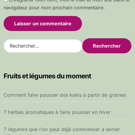
navigateur pour mon prochain commentaire.
R
e
c
h
e
Fruits et légumes du moment
r
c
h
Comment faire pousser des kakis à partir de graines
e
r
7 herbes aromatiques à faire pousser en hiver
:
7 légumes que l'on peut déjà commencer à semer