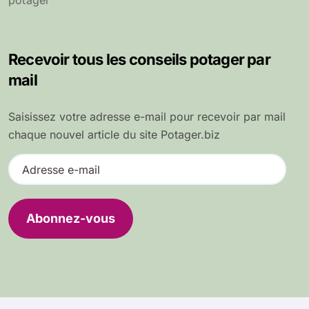
potager
Recevoir tous les conseils potager par
mail
Saisissez votre adresse e-mail pour recevoir par mail
chaque nouvel article du site Potager.biz
A
d
r
e
Abonnez-vous
s
s
e
e
-