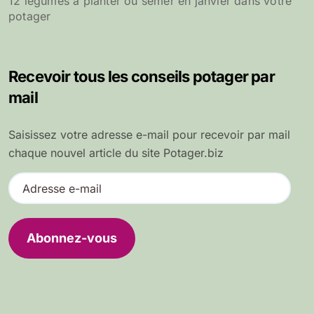
12 légumes à planter ou semer en janvier dans votre
potager
Recevoir tous les conseils potager par
mail
Saisissez votre adresse e-mail pour recevoir par mail
chaque nouvel article du site Potager.biz
A
d
r
e
Abonnez-vous
s
s
e
e