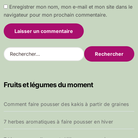
Enregistrer mon nom, mon e-mail et mon site dans le
navigateur pour mon prochain commentaire.
R
e
c
h
e
Fruits et légumes du moment
r
c
h
Comment faire pousser des kakis à partir de graines
e
r
7 herbes aromatiques à faire pousser en hiver
: