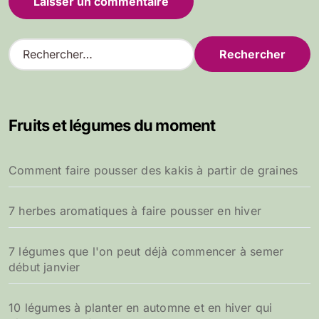
R
e
c
h
e
Fruits et légumes du moment
r
c
h
Comment faire pousser des kakis à partir de graines
e
r
7 herbes aromatiques à faire pousser en hiver
:
7 légumes que l'on peut déjà commencer à semer
début janvier
10 légumes à planter en automne et en hiver qui