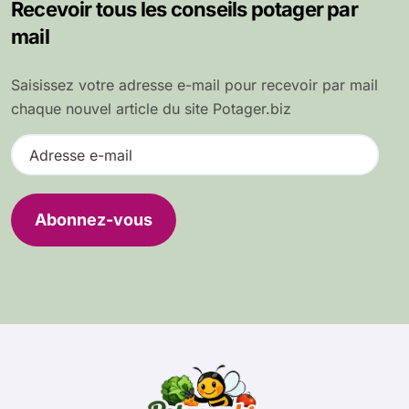
Recevoir tous les conseils potager par
mail
Saisissez votre adresse e-mail pour recevoir par mail
chaque nouvel article du site Potager.biz
A
d
r
e
Abonnez-vous
s
s
e
e
-
m
a
i