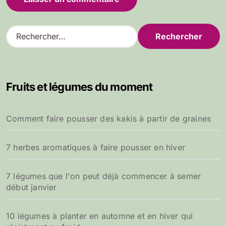
R
e
c
h
e
Fruits et légumes du moment
r
c
h
Comment faire pousser des kakis à partir de graines
e
r
7 herbes aromatiques à faire pousser en hiver
:
7 légumes que l'on peut déjà commencer à semer
début janvier
10 légumes à planter en automne et en hiver qui