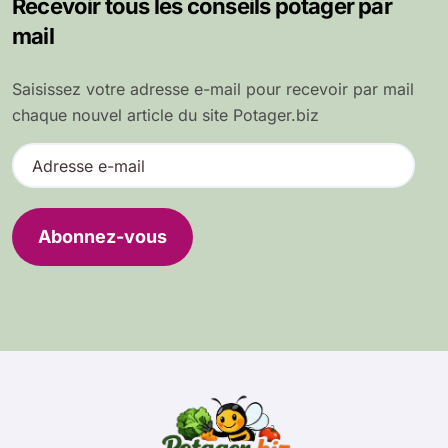
Recevoir tous les conseils potager par
mail
Saisissez votre adresse e-mail pour recevoir par mail
chaque nouvel article du site Potager.biz
A
d
r
e
Abonnez-vous
s
s
e
e
-
m
a
i