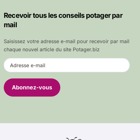
Recevoir tous les conseils potager par
mail
Saisissez votre adresse e-mail pour recevoir par mail
chaque nouvel article du site Potager.biz
A
d
r
e
Abonnez-vous
s
s
e
e
-
m