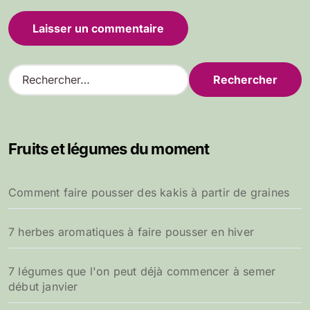
R
e
c
h
e
Fruits et légumes du moment
r
c
h
Comment faire pousser des kakis à partir de graines
e
r
7 herbes aromatiques à faire pousser en hiver
:
7 légumes que l'on peut déjà commencer à semer
début janvier