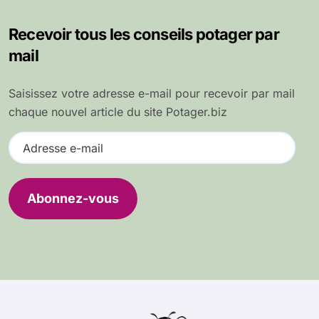
Recevoir tous les conseils potager par
mail
Saisissez votre adresse e-mail pour recevoir par mail
chaque nouvel article du site Potager.biz
A
d
r
e
Abonnez-vous
s
s
e
e
-
m