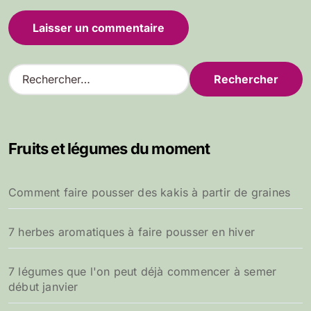
R
e
c
h
e
Fruits et légumes du moment
r
c
h
Comment faire pousser des kakis à partir de graines
e
r
7 herbes aromatiques à faire pousser en hiver
:
7 légumes que l'on peut déjà commencer à semer
début janvier