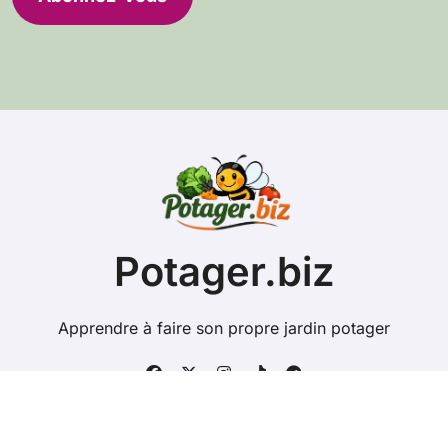
s
s
e
e
-
m
a
i
l
Potager.biz
Apprendre à faire son propre jardin potager