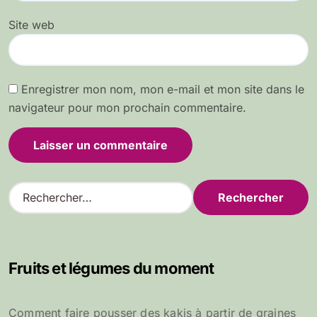
Site web
Enregistrer mon nom, mon e-mail et mon site dans le
navigateur pour mon prochain commentaire.
R
e
c
h
e
Fruits et légumes du moment
r
c
h
Comment faire pousser des kakis à partir de graines
e