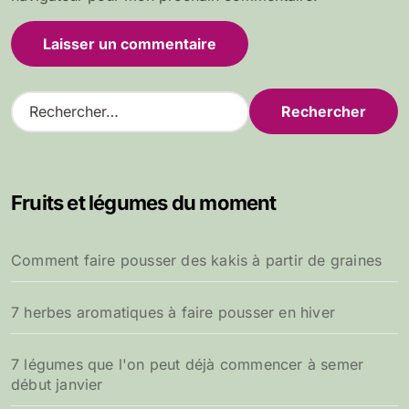
R
e
c
h
e
Fruits et légumes du moment
r
c
h
Comment faire pousser des kakis à partir de graines
e
r
7 herbes aromatiques à faire pousser en hiver
:
7 légumes que l'on peut déjà commencer à semer
début janvier