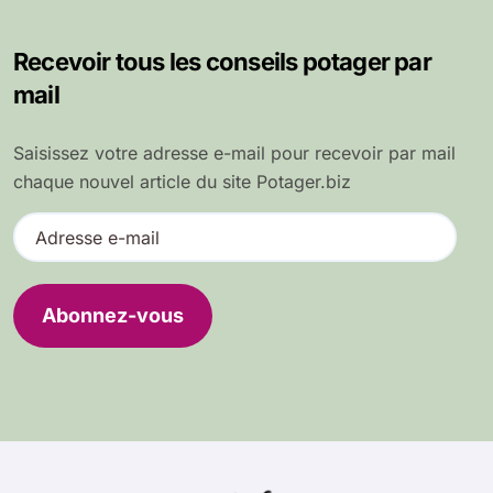
Recevoir tous les conseils potager par
mail
Saisissez votre adresse e-mail pour recevoir par mail
chaque nouvel article du site Potager.biz
A
d
r
e
Abonnez-vous
s
s
e
e
-
m