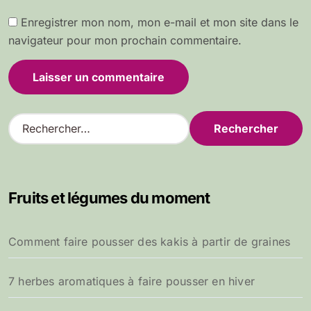
Enregistrer mon nom, mon e-mail et mon site dans le
navigateur pour mon prochain commentaire.
R
e
c
h
e
Fruits et légumes du moment
r
c
h
Comment faire pousser des kakis à partir de graines
e
r
7 herbes aromatiques à faire pousser en hiver
: