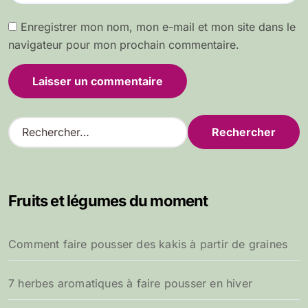
Enregistrer mon nom, mon e-mail et mon site dans le
navigateur pour mon prochain commentaire.
R
e
c
h
e
Fruits et légumes du moment
r
c
h
Comment faire pousser des kakis à partir de graines
e
r
7 herbes aromatiques à faire pousser en hiver
: