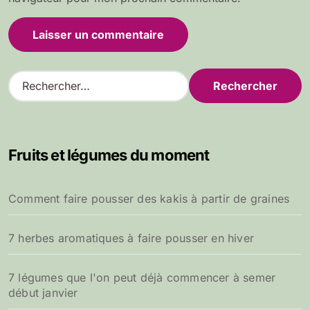
R
e
c
h
e
Fruits et légumes du moment
r
c
h
Comment faire pousser des kakis à partir de graines
e
r
7 herbes aromatiques à faire pousser en hiver
:
7 légumes que l'on peut déjà commencer à semer
début janvier