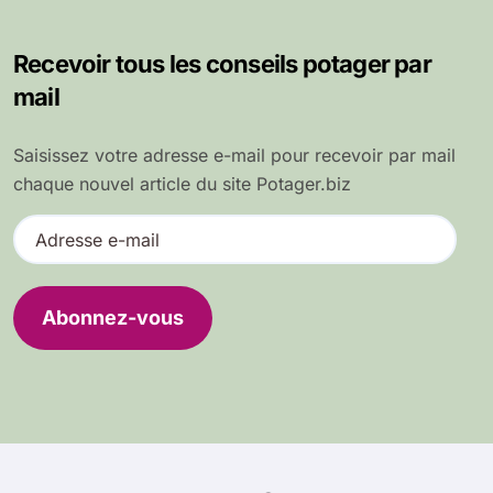
Recevoir tous les conseils potager par
mail
Saisissez votre adresse e-mail pour recevoir par mail
chaque nouvel article du site Potager.biz
A
d
r
e
Abonnez-vous
s
s
e
e
-
m