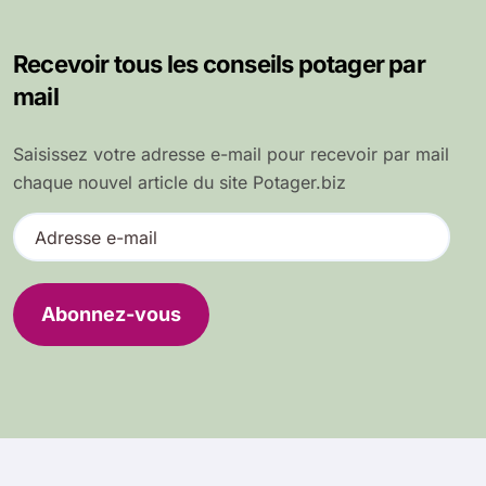
Recevoir tous les conseils potager par
mail
Saisissez votre adresse e-mail pour recevoir par mail
chaque nouvel article du site Potager.biz
A
d
r
e
Abonnez-vous
s
s
e
e
-
m