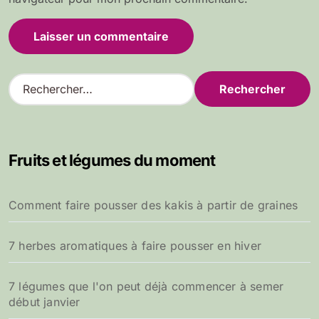
R
e
c
h
e
Fruits et légumes du moment
r
c
h
Comment faire pousser des kakis à partir de graines
e
r
7 herbes aromatiques à faire pousser en hiver
:
7 légumes que l'on peut déjà commencer à semer
début janvier