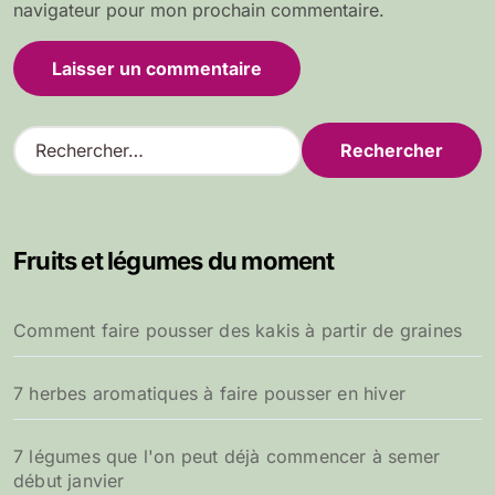
navigateur pour mon prochain commentaire.
R
e
c
h
e
Fruits et légumes du moment
r
c
h
Comment faire pousser des kakis à partir de graines
e
r
7 herbes aromatiques à faire pousser en hiver
:
7 légumes que l'on peut déjà commencer à semer
début janvier