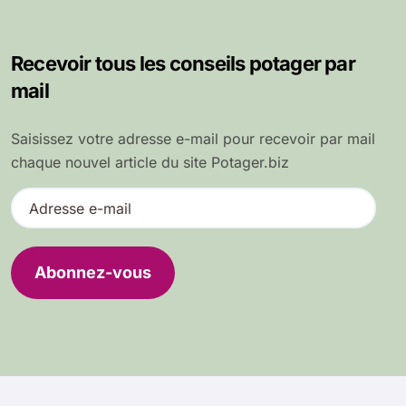
Recevoir tous les conseils potager par
mail
Saisissez votre adresse e-mail pour recevoir par mail
chaque nouvel article du site Potager.biz
A
d
r
e
Abonnez-vous
s
s
e
e
-